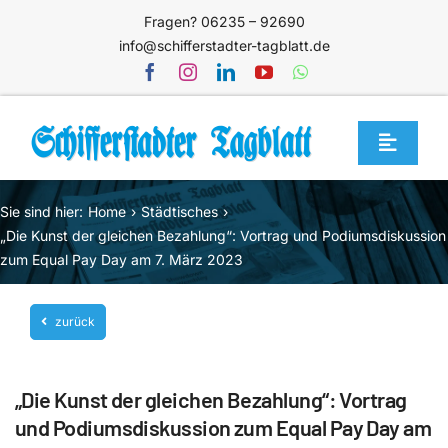
Zum
Fragen? 06235 – 92690
Inhalt
info@schifferstadter-tagblatt.de
springen
Toggle
Navigat
Home
Sie sind hier:
Home
Städtisches
Themen
„Die Kunst der gleichen Bezahlung“: Vortrag und Podiumsdiskussion
zum Equal Pay Day am 7. März 2023
Blog
Unternehmen
zurück
Service
„Die Kunst der gleichen Bezahlung“: Vortrag
Mediathek
und Podiumsdiskussion zum Equal Pay Day am
Jetzt abonnieren