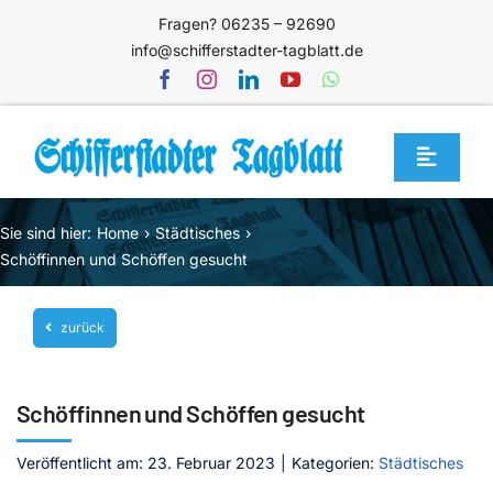
Zum
Fragen? 06235 – 92690
Inhalt
info@schifferstadter-tagblatt.de
springen
Toggle
Navigat
Home
Sie sind hier:
Home
Städtisches
Themen
Schöffinnen und Schöffen gesucht
Blog
zurück
Unternehmen
Service
Schöffinnen und Schöffen gesucht
Mediathek
Veröffentlicht am: 23. Februar 2023
|
Kategorien:
Städtisches
Jetzt abonnieren