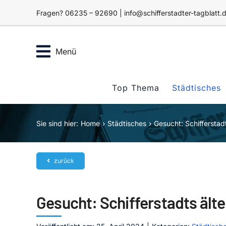
Zum
Fragen? 06235 – 92690 | info@schifferstadter-tagblatt.
Inhalt
springen
Menü
Top Thema
Städtisches
Sie sind hier:
Home
Städtisches
Gesucht: Schifferstad
zurück
Gesucht: Schifferstadts ält