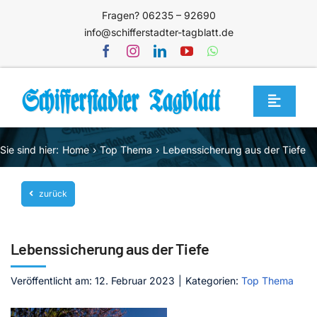
Zum
Fragen? 06235 – 92690
Inhalt
info@schifferstadter-tagblatt.de
springen
Toggle
Navigat
Home
Sie sind hier:
Home
Top Thema
Lebenssicherung aus der Tiefe
Themen
zurück
Blog
Unternehmen
Lebenssicherung aus der Tiefe
Service
Veröffentlicht am: 12. Februar 2023
|
Kategorien:
Top Thema
Mediathek
Jetzt abonnieren