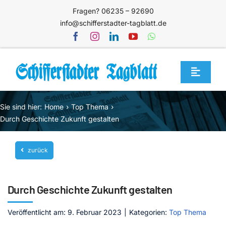
Zum
Fragen? 06235 – 92690
Inhalt
info@schifferstadter-tagblatt.de
springen
Toggle
Navigat
Home
Sie sind hier:
Home
Top Thema
Themen
Durch Geschichte Zukunft gestalten
Blog
zurück
Unternehmen
Service
Durch Geschichte Zukunft gestalten
Mediathek
Veröffentlicht am: 9. Februar 2023
|
Kategorien:
Top Thema
Jetzt abonnieren