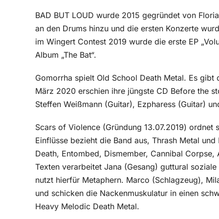
BAD BUT LOUD wurde 2015 gegründet von Florian
an den Drums hinzu und die ersten Konzerte wur
im Wingert Contest 2019 wurde die erste EP „V
Album „The Bat“.
Gomorrha spielt Old School Death Metal. Es gibt d
März 2020 erschien ihre jüngste CD Before the sto
Steffen Weißmann (Guitar), Ezpharess (Guitar) u
Scars of Violence (Gründung 13.07.2019) ordnet 
Einflüsse bezieht die Band aus, Thrash Metal und
Death, Entombed, Dismember, Cannibal Corpse, Am
Texten verarbeitet Jana (Gesang) guttural sozial
nutzt hierfür Metaphern. Marco (Schlagzeug), Mil
und schicken die Nackenmuskulatur in einen sch
Heavy Melodic Death Metal.