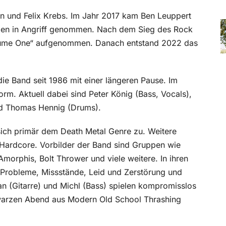
 und Felix Krebs. Im Jahr 2017 kam Ben Leuppert
den in Angriff genommen. Nach dem Sieg des Rock
olume One“ aufgenommen. Danach entstand 2022 das
ie Band seit 1986 mit einer längeren Pause. Im
rm. Aktuell dabei sind Peter König (Bass, Vocals),
nd Thomas Hennig (Drums).
sich primär dem Death Metal Genre zu. Weitere
 Hardcore. Vorbilder der Band sind Gruppen wie
orphis, Bolt Thrower und viele weitere. In ihren
e Probleme, Missstände, Leid und Zerstörung und
an (Gitarre) und Michl (Bass) spielen kompromisslos
warzen Abend aus Modern Old School Thrashing