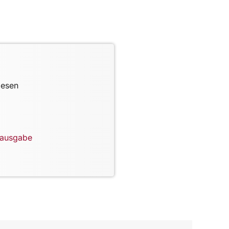
lesen
lausgabe