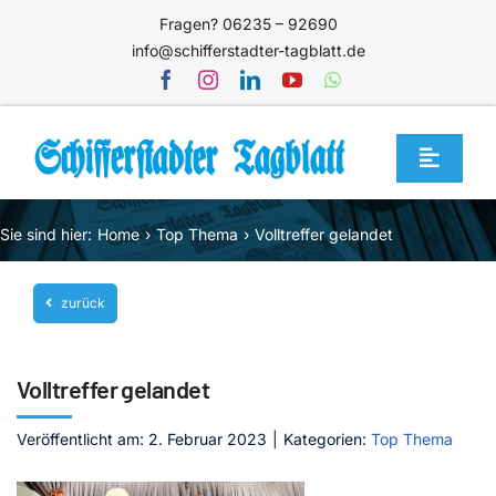
Zum
Fragen? 06235 – 92690
Inhalt
info@schifferstadter-tagblatt.de
springen
Toggle
Navigat
Home
Sie sind hier:
Home
Top Thema
Volltreffer gelandet
Themen
zurück
Blog
Unternehmen
Volltreffer gelandet
Service
Veröffentlicht am: 2. Februar 2023
|
Kategorien:
Top Thema
Mediathek
Jetzt abonnieren