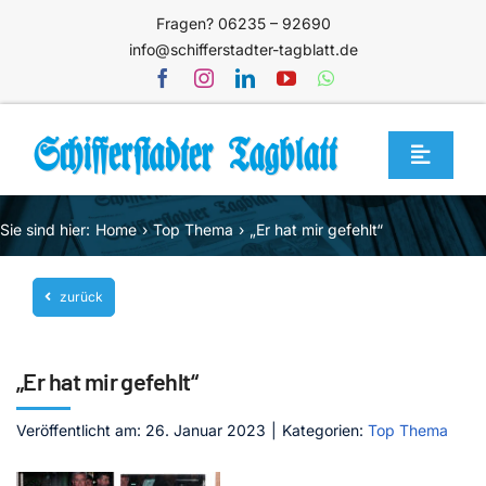
Zum
Fragen? 06235 – 92690
Inhalt
info@schifferstadter-tagblatt.de
springen
Toggle
Navigat
Home
Sie sind hier:
Home
Top Thema
„Er hat mir gefehlt“
Themen
zurück
Blog
Unternehmen
„Er hat mir gefehlt“
Service
Veröffentlicht am: 26. Januar 2023
|
Kategorien:
Top Thema
Mediathek
Jetzt abonnieren