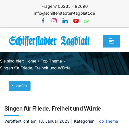
Zum
Fragen? 06235 – 92690
Inhalt
info@schifferstadter-tagblatt.de
springen
Toggle
Navigat
Home
Sie sind hier:
Home
Top Thema
Themen
Singen für Friede, Freiheit und Würde
Blog
zurück
Unternehmen
Service
Singen für Friede, Freiheit und Würde
Mediathek
Veröffentlicht am: 18. Januar 2023
|
Kategorien:
Top Thema
Jetzt abonnieren