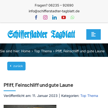
Zum
Fragen? 06235 – 92690
Inhalt
info@schifferstadter-tagblatt.de
springen
Toggle
Navigat
Home
Sie sind hier:
Home
Top Thema
Pfiff, Feinschliff und gute Laune
Themen
zurück
Blog
Unternehmen
Pfiff, Feinschliff und gute Laune
Service
Veröffentlicht am: 11. Januar 2023
|
Kategorien:
Top Thema
Mediathek
Jetzt abonnieren