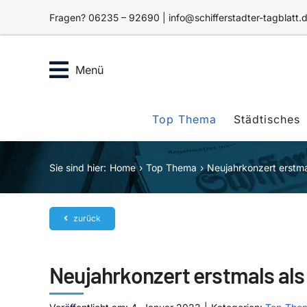
Zum
Fragen? 06235 – 92690 | info@schifferstadter-tagblatt.
Inhalt
springen
Menü
Top Thema
Städtisches
Sie sind hier:
Home
Top Thema
Neujahrkonzert erstma
zurück
Neujahrkonzert erstmals als