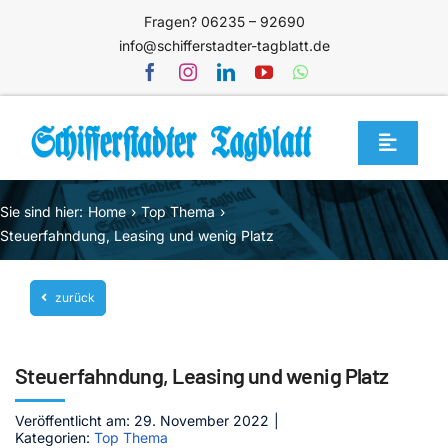
Zum
Fragen? 06235 – 92690
Inhalt
info@schifferstadter-tagblatt.de
springen
Toggle
Navigat
Home
Sie sind hier:
Home
Top Thema
Themen
Steuerfahndung, Leasing und wenig Platz
Blog
zurück
Unternehmen
Service
Steuerfahndung, Leasing und wenig Platz
Mediathek
Veröffentlicht am: 29. November 2022
|
Kategorien:
Top Thema
Jetzt abonnieren