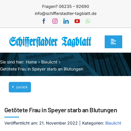
Zum
Fragen? 06235 – 92690
Inhalt
info@schifferstadter-tagblatt.de
springen
Toggle
Navigat
Home
Sie sind hier:
Home
Blaulicht
Themen
Getötete Frau in Speyer starb an Blutungen
Blog
zurück
Unternehmen
Service
Getötete Frau in Speyer starb an Blutungen
Mediathek
Veröffentlicht am: 21. November 2022
|
Kategorien:
Blaulicht
Jetzt abonnieren