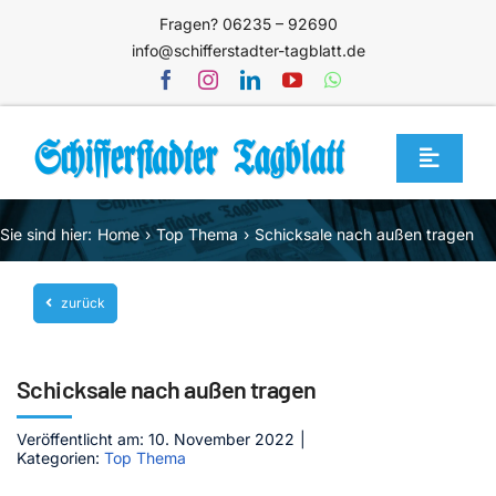
Zum
Fragen? 06235 – 92690
Inhalt
info@schifferstadter-tagblatt.de
springen
Toggle
Navigat
Home
Sie sind hier:
Home
Top Thema
Schicksale nach außen tragen
Themen
zurück
Blog
Unternehmen
Schicksale nach außen tragen
Service
Veröffentlicht am: 10. November 2022
|
Mediathek
Kategorien:
Top Thema
Jetzt abonnieren