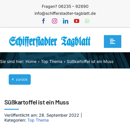
Zum
Fragen? 06235 – 92690
Inhalt
info@schifferstadter-tagblatt.de
springen
Toggle
Navigat
Home
Sie sind hier:
Home
Top Thema
Süßkartoffel ist ein Muss
Themen
zurück
Blog
Unternehmen
Süßkartoffel ist ein Muss
Service
Veröffentlicht am: 28. September 2022
|
Mediathek
Kategorien:
Top Thema
Jetzt abonnieren