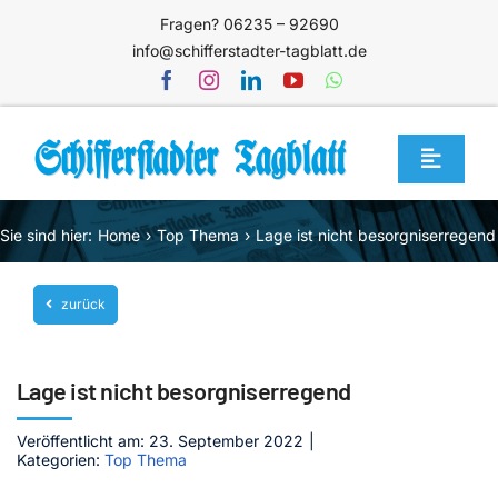
Zum
Fragen? 06235 – 92690
Inhalt
info@schifferstadter-tagblatt.de
springen
Toggle
Navigat
Home
Sie sind hier:
Home
Top Thema
Lage ist nicht besorgniserregend
Themen
zurück
Blog
Unternehmen
Lage ist nicht besorgniserregend
Service
Veröffentlicht am: 23. September 2022
|
Mediathek
Kategorien:
Top Thema
Jetzt abonnieren