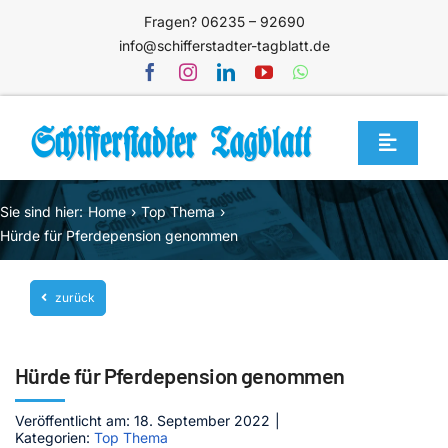
Zum
Fragen? 06235 – 92690
Inhalt
info@schifferstadter-tagblatt.de
springen
Toggle
Navigat
Home
Sie sind hier:
Home
Top Thema
Themen
Hürde für Pferdepension genommen
Blog
zurück
Unternehmen
Service
Hürde für Pferdepension genommen
Mediathek
Veröffentlicht am: 18. September 2022
|
Kategorien:
Top Thema
Jetzt abonnieren