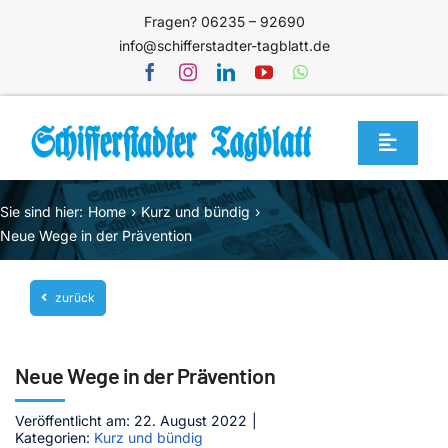
Zum
Fragen? 06235 – 92690
Inhalt
info@schifferstadter-tagblatt.de
springen
Toggle
Navigat
Home
Sie sind hier:
Home
Kurz und bündig
Themen
Neue Wege in der Prävention
Blog
zurück
Unternehmen
Service
Neue Wege in der Prävention
Mediathek
Veröffentlicht am: 22. August 2022
|
Kategorien:
Kurz und bündig
Jetzt abonnieren