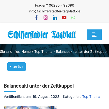
Zum
Fragen? 06235 – 92690
Inhalt
info@schifferstadter-tagblatt.de
springen
Toggle
Navigat
Home
Sie sind hier:
Home
Top Thema
Balanceakt unter der Zeltkuppel
Themen
zurück
Blog
Unternehmen
Balanceakt unter der Zeltkuppel
Service
Veröffentlicht am: 19. August 2022
|
Kategorien:
Top Thema
Mediathek
Jetzt abonnieren