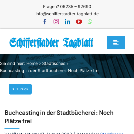
Zum
Fragen? 06235 – 92690
Inhalt
info@schifferstadter-tagblatt.de
springen
Toggle
Navigat
Home
Sie sind hier:
Home
Städtisches
Themen
Buchcasting in der Stadtbücherei: Noch Plätze frei
Blog
zurück
Unternehmen
Service
Buchcasting in der Stadtbücherei: Noch
Mediathek
Plätze frei
Jetzt abonnieren