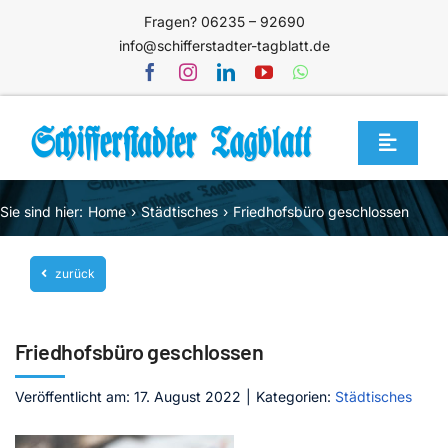
Zum
Fragen? 06235 – 92690
Inhalt
info@schifferstadter-tagblatt.de
springen
Toggle
Navigat
Home
Sie sind hier:
Home
Städtisches
Friedhofsbüro geschlossen
Themen
zurück
Blog
Unternehmen
Friedhofsbüro geschlossen
Service
Veröffentlicht am: 17. August 2022
|
Kategorien:
Städtisches
Mediathek
Jetzt abonnieren