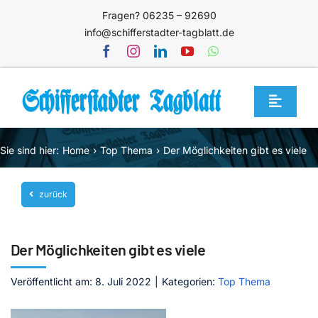
Zum
Fragen? 06235 – 92690
Inhalt
info@schifferstadter-tagblatt.de
springen
Toggle
Navigat
Home
Sie sind hier:
Home
Top Thema
Der Möglichkeiten gibt es viele
Themen
zurück
Blog
Unternehmen
Der Möglichkeiten gibt es viele
Service
Veröffentlicht am: 8. Juli 2022
|
Kategorien:
Top Thema
Mediathek
Jetzt abonnieren