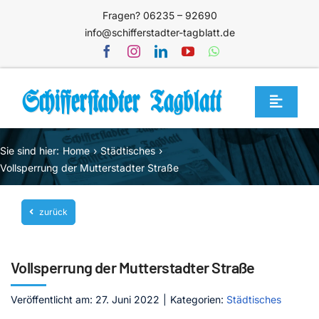
Zum
Fragen? 06235 – 92690
Inhalt
info@schifferstadter-tagblatt.de
springen
Toggle
Navigat
Home
Sie sind hier:
Home
Städtisches
Themen
Vollsperrung der Mutterstadter Straße
Blog
zurück
Unternehmen
Service
Vollsperrung der Mutterstadter Straße
Mediathek
Veröffentlicht am: 27. Juni 2022
|
Kategorien:
Städtisches
Jetzt abonnieren