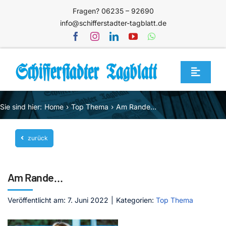
Zum
Fragen? 06235 – 92690
Inhalt
info@schifferstadter-tagblatt.de
springen
Toggle
Navigat
Home
Sie sind hier:
Home
Top Thema
Am Rande…
Themen
zurück
Blog
Unternehmen
Am Rande…
Service
Veröffentlicht am: 7. Juni 2022
|
Kategorien:
Top Thema
Mediathek
Jetzt abonnieren