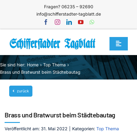
Zum
Fragen? 06235 – 92690
Inhalt
info@schifferstadter-tagblatt.de
springen
Toggle
Navigat
Home
Sie sind hier:
Home
Top Thema
Themen
Brass und Bratwurst beim Städtebautag
Blog
zurück
Unternehmen
Service
Brass und Bratwurst beim Städtebautag
Mediathek
Veröffentlicht am: 31. Mai 2022
|
Kategorien:
Top Thema
Jetzt abonnieren