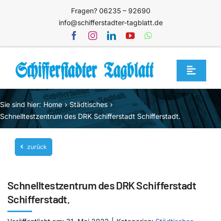
Zum
Fragen? 06235 – 92690
Inhalt
info@schifferstadter-tagblatt.de
springen
Toggle
Navigat
Home
Sie sind hier:
Home
Städtisches
Themen
Schnelltestzentrum des DRK Schifferstadt Schifferstadt.
Blog
zurück
Unternehmen
Service
Schnelltestzentrum des DRK Schifferstadt
Mediathek
Schifferstadt.
Jetzt abonnieren