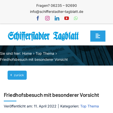
Zum
Fragen? 06235 – 92690
Inhalt
info@schifferstadter-tagblatt.de
springen
Toggle
Navigat
Home
Sie sind hier:
Home
Top Thema
Themen
Friedhofsbesuch mit besonderer Vorsicht
Blog
zurück
Unternehmen
Service
Friedhofsbesuch mit besonderer Vorsicht
Mediathek
Veröffentlicht am: 11. April 2022
|
Kategorien:
Top Thema
Jetzt abonnieren