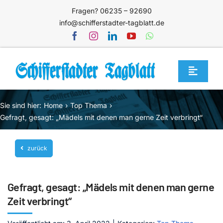
Zum
Fragen? 06235 – 92690
Inhalt
info@schifferstadter-tagblatt.de
springen
Toggle
Navigat
Home
Sie sind hier:
Home
Top Thema
Themen
Gefragt, gesagt: „Mädels mit denen man gerne Zeit verbringt“
Blog
zurück
Unternehmen
Service
Gefragt, gesagt: „Mädels mit denen man gerne
Mediathek
Zeit verbringt“
Jetzt abonnieren