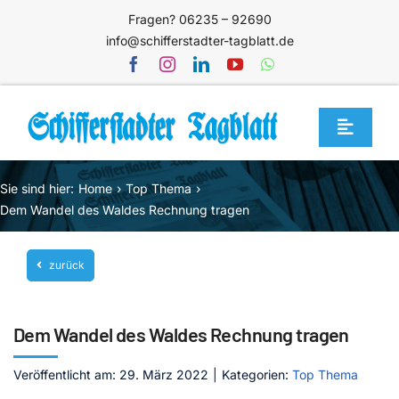
Zum
Fragen? 06235 – 92690
Inhalt
info@schifferstadter-tagblatt.de
springen
Toggle
Navigat
Home
Sie sind hier:
Home
Top Thema
Themen
Dem Wandel des Waldes Rechnung tragen
Blog
zurück
Unternehmen
Service
Dem Wandel des Waldes Rechnung tragen
Mediathek
Veröffentlicht am: 29. März 2022
|
Kategorien:
Top Thema
Jetzt abonnieren