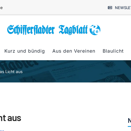
de
NEWSLE
Kurz und bündig
Aus den Vereinen
Blaulicht
as Licht aus
ht aus
N