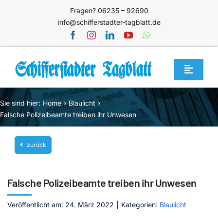
Zum
Fragen? 06235 – 92690
Inhalt
info@schifferstadter-tagblatt.de
springen
Toggle
Navigat
Home
Sie sind hier:
Home
Blaulicht
Themen
Falsche Polizeibeamte treiben ihr Unwesen
Blog
zurück
Unternehmen
Service
Falsche Polizeibeamte treiben ihr Unwesen
Mediathek
Veröffentlicht am: 24. März 2022
|
Kategorien:
Blaulicht
Jetzt abonnieren