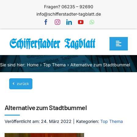
Zum
Fragen? 06235 – 92690
Inhalt
info@schifferstadter-tagblatt.de
springen
Toggle
Navigat
Home
Sie sind hier:
Home
Top Thema
Alternative zum Stadtbummel
Themen
zurück
Blog
Unternehmen
Alternative zum Stadtbummel
Service
Veröffentlicht am: 24. März 2022
|
Kategorien:
Top Thema
Mediathek
Jetzt abonnieren