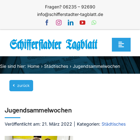
Zum
Fragen? 06235 – 92690
Inhalt
info@schifferstadter-tagblatt.de
springen
Toggle
Navigat
Home
Sie sind hier:
Home
Städtisches
Jugendsammelwochen
Themen
zurück
Blog
Unternehmen
Jugendsammelwochen
Service
Veröffentlicht am: 21. März 2022
|
Kategorien:
Städtisches
Mediathek
Jetzt abonnieren