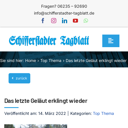
Zum
Fragen? 06235 – 92690
Inhalt
info@schifferstadter-tagblatt.de
springen
Toggle
Navigat
Home
Sie sind hier:
Home
Top Thema
Das letzte Geläut erklingt wieder
Themen
zurück
Blog
Unternehmen
Das letzte Geläut erklingt wieder
Service
Veröffentlicht am: 14. März 2022
|
Kategorien:
Top Thema
Mediathek
Jetzt abonnieren