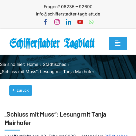
Zum
Fragen? 06235 – 92690
Inhalt
info@schifferstadter-tagblatt.de
springen
Toggle
Navigat
Home
Sie sind hier:
Home
Städtisches
Themen
„Schluss mit Muss“: Lesung mit Tanja Mairhofer
Blog
zurück
Unternehmen
Service
„Schluss mit Muss“: Lesung mit Tanja
Mediathek
Mairhofer
Jetzt abonnieren