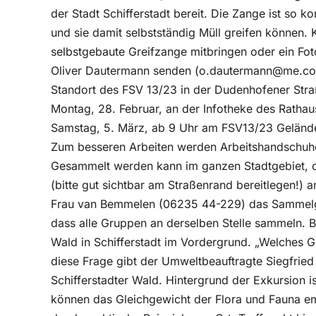
der Stadt Schifferstadt bereit. Die Zange ist so ko
und sie damit selbstständig Müll greifen können.
selbstgebaute Greifzange mitbringen oder ein Fo
Oliver Dautermann senden (o.dautermann@me.com
Standort des FSV 13/23 in der Dudenhofener Stra
Montag, 28. Februar, an der Infotheke des Ratha
Samstag, 5. März, ab 9 Uhr am FSV13/23 Geländ
Zum besseren Arbeiten werden Arbeitshandschuhe 
Gesammelt werden kann im ganzen Stadtgebiet, d
(bitte gut sichtbar am Straßenrand bereitlegen!) 
Frau van Bemmelen (06235 44-229) das Sammelg
dass alle Gruppen an derselben Stelle sammeln. B
Wald in Schifferstadt im Vordergrund. „Welches G
diese Frage gibt der Umweltbeauftragte Siegfried
Schifferstadter Wald. Hintergrund der Exkursion i
können das Gleichgewicht der Flora und Fauna emp