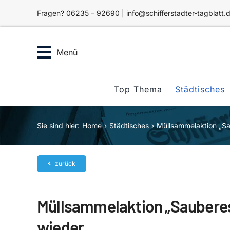
Zum
Fragen? 06235 – 92690 | info@schifferstadter-tagblatt.
Inhalt
springen
Menü
Top Thema
Städtisches
Sie sind hier:
Home
Städtisches
Müllsammelaktion „Sau
zurück
Müllsammelaktion „Sauberes 
wieder