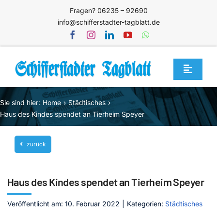
Zum
Fragen? 06235 – 92690
Inhalt
info@schifferstadter-tagblatt.de
springen
Toggle
Navigat
Home
Sie sind hier:
Home
Städtisches
Themen
Haus des Kindes spendet an Tierheim Speyer
Blog
zurück
Unternehmen
Service
Haus des Kindes spendet an Tierheim Speyer
Mediathek
Veröffentlicht am: 10. Februar 2022
|
Kategorien:
Städtisches
Jetzt abonnieren