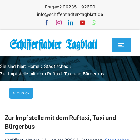
Zum
Fragen? 06235 – 92690
Inhalt
info@schifferstadter-tagblatt.de
springen
Toggle
Navigat
Home
Sie sind hier:
Home
Städtisches
Themen
Zur Impfstelle mit dem Ruftaxi, Taxi und Bürgerbus
Blog
zurück
Unternehmen
Service
Zur Impfstelle mit dem Ruftaxi, Taxi und
Mediathek
Bürgerbus
Jetzt abonnieren