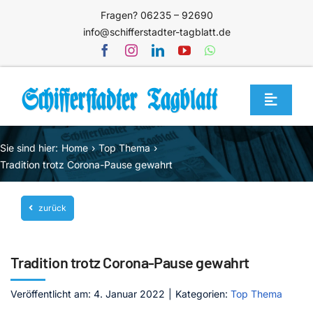
Zum
Fragen? 06235 – 92690
Inhalt
info@schifferstadter-tagblatt.de
springen
Toggle
Navigat
Home
Sie sind hier:
Home
Top Thema
Themen
Tradition trotz Corona-Pause gewahrt
Blog
zurück
Unternehmen
Service
Tradition trotz Corona-Pause gewahrt
Mediathek
Veröffentlicht am: 4. Januar 2022
|
Kategorien:
Top Thema
Jetzt abonnieren