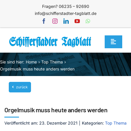
Zum
Fragen? 06235 – 92690
Inhalt
info@schifferstadter-tagblatt.de
springen
Toggle
Navigat
Home
Sie sind hier:
Home
Top Thema
Themen
Orgelmusik muss heute anders werden
Blog
zurück
Unternehmen
Service
Orgelmusik muss heute anders werden
Mediathek
Veröffentlicht am: 23. Dezember 2021
|
Kategorien:
Top Thema
Jetzt abonnieren