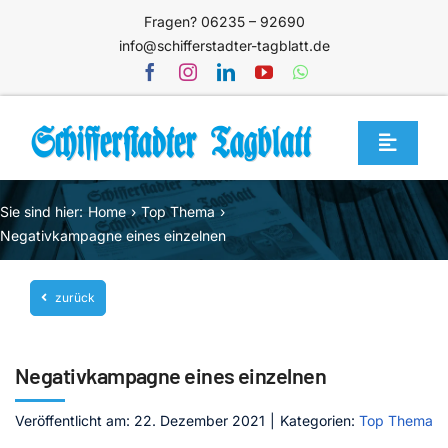
Zum
Fragen? 06235 – 92690
Inhalt
info@schifferstadter-tagblatt.de
springen
Toggle
Navigat
Home
Sie sind hier:
Home
Top Thema
Themen
Negativkampagne eines einzelnen
Blog
zurück
Unternehmen
Service
Negativkampagne eines einzelnen
Mediathek
Veröffentlicht am: 22. Dezember 2021
|
Kategorien:
Top Thema
Jetzt abonnieren