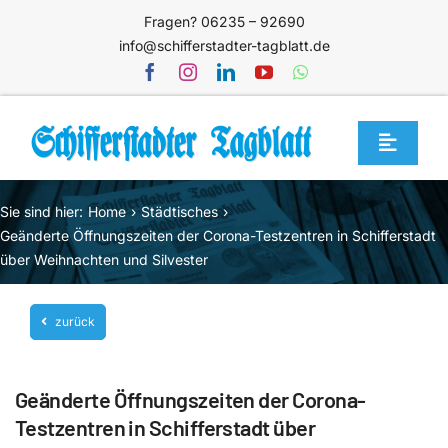
Zum
Fragen? 06235 – 92690
Inhalt
info@schifferstadter-tagblatt.de
springen
Toggle
Navigat
Home
Sie sind hier:
Home
Städtisches
Themen
Geänderte Öffnungszeiten der Corona-Testzentren in Schifferstadt
über Weihnachten und Silvester
Blog
Unternehmen
zurück
Service
Geänderte Öffnungszeiten der Corona-
Mediathek
Testzentren in Schifferstadt über
Jetzt abonnieren