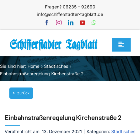
Zum
Fragen? 06235 – 92690
Inhalt
info@schifferstadter-tagblatt.de
springen
Toggle
Navigat
Home
Sie sind hier:
Home
Städtisches
Themen
Einbahnstraßenregelung Kirchenstraße 2
Blog
zurück
Unternehmen
Service
Einbahnstraßenregelung Kirchenstraße 2
Mediathek
Veröffentlicht am: 13. Dezember 2021
|
Kategorien:
Städtisches
Jetzt abonnieren