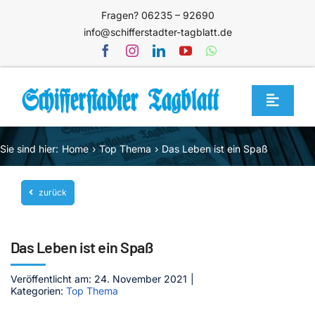
Zum
Fragen? 06235 – 92690
Inhalt
info@schifferstadter-tagblatt.de
springen
Toggle
Navigat
Home
Sie sind hier:
Home
Top Thema
Das Leben ist ein Spaß
Themen
zurück
Blog
Unternehmen
Das Leben ist ein Spaß
Service
Veröffentlicht am: 24. November 2021
|
Mediathek
Kategorien:
Top Thema
Jetzt abonnieren