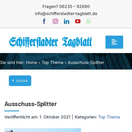
Zum
Fragen? 06235 – 92690
Inhalt
info@schifferstadter-tagblatt.de
springen
Toggle
Navigat
Home
Sie sind hier:
Home
Top Thema
Ausschuss-Splitter
Themen
zurück
Blog
Unternehmen
Ausschuss-Splitter
Service
Veröffentlicht am: 1. Oktober 2021
|
Kategorien:
Top Thema
Mediathek
Jetzt abonnieren