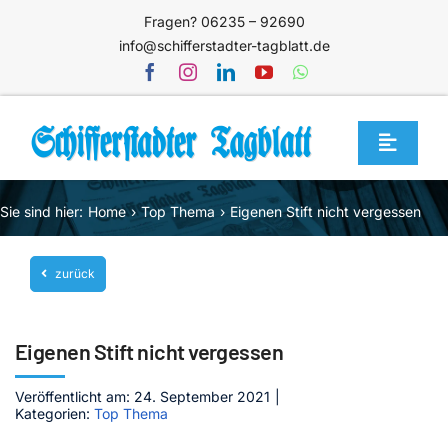
Zum
Fragen? 06235 – 92690
Inhalt
info@schifferstadter-tagblatt.de
springen
Toggle
Navigat
Home
Sie sind hier:
Home
Top Thema
Eigenen Stift nicht vergessen
Themen
zurück
Blog
Unternehmen
Eigenen Stift nicht vergessen
Service
Veröffentlicht am: 24. September 2021
|
Mediathek
Kategorien:
Top Thema
Jetzt abonnieren