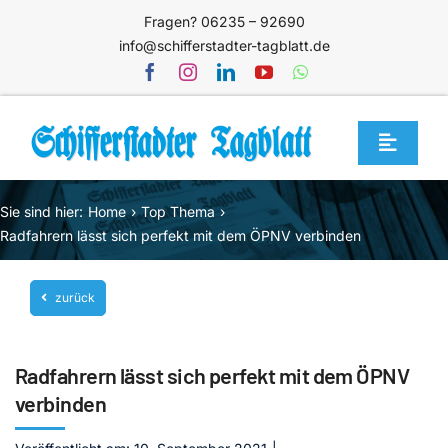
Zum
Fragen? 06235 – 92690
Inhalt
info@schifferstadter-tagblatt.de
springen
Toggle
Navigat
Home
Sie sind hier:
Home
Top Thema
Themen
Radfahrern lässt sich perfekt mit dem ÖPNV verbinden
Blog
zurück
Unternehmen
Service
Radfahrern lässt sich perfekt mit dem ÖPNV
Mediathek
verbinden
Jetzt abonnieren