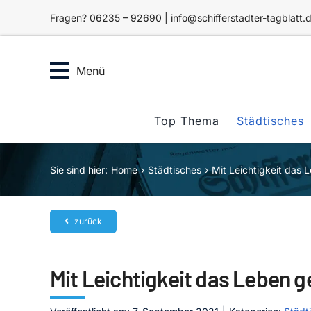
Zum
Fragen? 06235 – 92690 | info@schifferstadter-tagblatt.
Inhalt
springen
Menü
Top Thema
Städtisches
Sie sind hier:
Home
Städtisches
Mit Leichtigkeit das 
zurück
Mit Leichtigkeit das Leben g