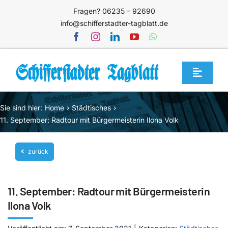
Zum
Fragen? 06235 – 92690
Inhalt
info@schifferstadter-tagblatt.de
springen
Toggle
Navigat
Home
Sie sind hier:
Home
Städtisches
Themen
11. September: Radtour mit Bürgermeisterin Ilona Volk
Blog
zurück
Unternehmen
Service
11. September: Radtour mit Bürgermeisterin
Mediathek
Ilona Volk
Jetzt abonnieren