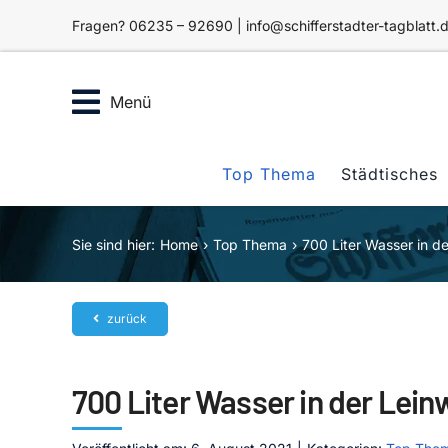
Zum
Fragen? 06235 – 92690 | info@schifferstadter-tagblatt.
Inhalt
springen
Menü
Top Thema
Städtisches
Sie sind hier:
Home
Top Thema
700 Liter Wasser in d
zurück
700 Liter Wasser in der Lei